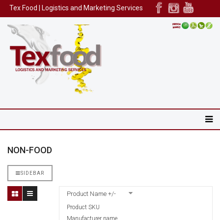
Tex Food | Logistics and Marketing Services
NON-FOOD
SIDEBAR
Product Name +/-
Product SKU
Manufacturer name