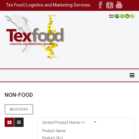
Tex Food | Logistics and Marketing Services
NON-FOOD
SIDEBAR
Sorted Product Name +/-
Product Name
Product SKU