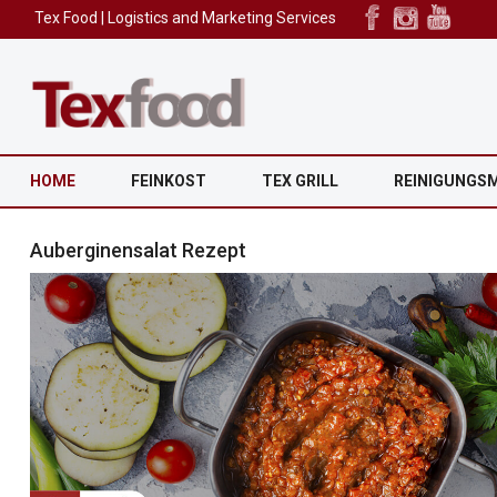
Tex Food | Logistics and Marketing Services
HOME
FEINKOST
TEX GRILL
REINIGUNGS
Auberginensalat Rezept